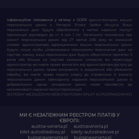
Інформаційне положення у зв’язку з GDPR
адміністратором ваших
персональних даних є Feniqs.pl Prosta Spółka Akcyjna. Ваші
персональні дані будуть оброблятися з метою надання послуг/
пропозицій відповідно до ст. 6 сек. 1 літ. Загального положення про
захист персональних даних від 27 квітня 2016 року як законний
інтерес адміністратора, одержувачами ваших персональних даних
будуть лише особи, уповноважені отримувати персональні дані на
підставі закону, ваші персональні дані будуть зберігатися протягом 5
років або більше на підставі законних інтересів, які переслідує
адміністратор, ви маєте право вимагати від адміністратора доступу до
персональних даних, право виправити їх видалення або обмежити
обробку, ви маєте право подати скаргу до Управління із захисту
персональних даних президента, надання персональних даних є
добровільним, однак ненадання даних може призвести до
неможливості надання послуг/пропозицій.
JESTEŚMY NIEZALEŻNYM REJESTRATOREM OPŁAT AUTOSTRADOWYCH
МИ Є НЕЗАЛЕЖНИМ РЕЄСТРОМ ПЛАТІВ У
ЄВРОПІ:
austria-winieta.pl
austriawinieta.pl
bilet-autostradowy.pl
bilety-autostradowe.pl
bulgariawienieta.pl
bulgariawinieta.pl