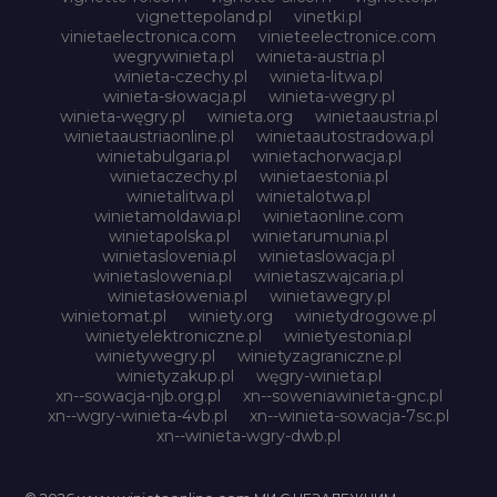
vignettepoland.pl
vinetki.pl
vinietaelectronica.com
vinieteelectronice.com
wegrywinieta.pl
winieta-austria.pl
winieta-czechy.pl
winieta-litwa.pl
winieta-słowacja.pl
winieta-wegry.pl
winieta-węgry.pl
winieta.org
winietaaustria.pl
winietaaustriaonline.pl
winietaautostradowa.pl
winietabulgaria.pl
winietachorwacja.pl
winietaczechy.pl
winietaestonia.pl
winietalitwa.pl
winietalotwa.pl
winietamoldawia.pl
winietaonline.com
winietapolska.pl
winietarumunia.pl
winietaslovenia.pl
winietaslowacja.pl
winietaslowenia.pl
winietaszwajcaria.pl
winietasłowenia.pl
winietawegry.pl
winietomat.pl
winiety.org
winietydrogowe.pl
winietyelektroniczne.pl
winietyestonia.pl
winietywegry.pl
winietyzagraniczne.pl
winietyzakup.pl
węgry-winieta.pl
xn--sowacja-njb.org.pl
xn--soweniawinieta-gnc.pl
xn--wgry-winieta-4vb.pl
xn--winieta-sowacja-7sc.pl
xn--winieta-wgry-dwb.pl