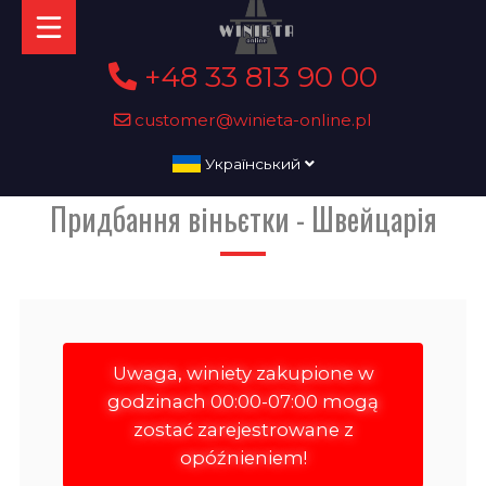
+48 33 813 90 00
customer@winieta-online.pl
Український
Придбання віньєтки - Швейцарія
Uwaga, winiety zakupione w
godzinach 00:00-07:00 mogą
zostać zarejestrowane z
opóźnieniem!