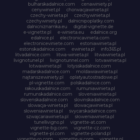
bulharskadalnice.com
cenawiniety.pl
cenywiniet.pl
chorwacjawinieta.pl
czechy-winieta.pl
czechywinieta.pl
czechywiniety.pl
dalnicnipoplatky.com
dalnicniznamka.eu
digital-vignette.de
e-vignette.pl
e-winieta.eu
edalnice.org
edalnice.pl
electronicavinieta.com
electroniceviniete.com
estoniawinieta.pl
estonskadalnice.com
ewinieta.pl
info365.pl
litvadalnice.com
litwa-winieta.pl
litwawinieta.pl
livignotunel.pl
livignotunnel.com
lotvawinieta.pl
lotwawinieta.pl
lotysskadalnice.com
madarskadalnice.com
moldawiawinieta.pl
najtanszewiniety.pl
oplatyautostradowe.pl
pl-vignette.com
polskadalnice.com
rakouskadalnice.com
rumuniawinieta.pl
rumunskadalnice.com
sloveniawinieta.pl
slovenskadalnice.com
slovinskadalnice.com
slowacja-winieta.pl
slowacjawinieta.pl
sloweniawinieta.pl
svycarskadalnice.com
szwajcariawinieta.pl
słoweniawinieta.pl
tunellivigno.pl
vignette-at.com
vignette-bg.com
vignette-cz.com
vignette-pl.com
vignette-poland.pl
vignette-ro.com
vignette-si.com
vignette.pl