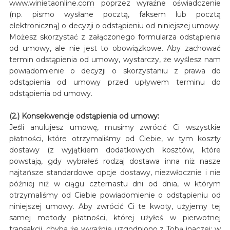
www.winietaonline.com
poprzez wyraźne oświadczenie
(np. pismo wysłane pocztą, faksem lub pocztą
elektroniczną) o decyzji o odstąpieniu od niniejszej umowy.
Możesz skorzystać z załączonego formularza odstąpienia
od umowy, ale nie jest to obowiązkowe. Aby zachować
termin odstąpienia od umowy, wystarczy, że wyślesz nam
powiadomienie o decyzji o skorzystaniu z prawa do
odstąpienia od umowy przed upływem terminu do
odstąpienia od umowy.
(2.) Konsekwencje odstąpienia od umowy:
Jeśli anulujesz umowę, musimy zwrócić Ci wszystkie
płatności, które otrzymaliśmy od Ciebie, w tym koszty
dostawy (z wyjątkiem dodatkowych kosztów, które
powstają, gdy wybrałeś rodzaj dostawa inna niż nasze
najtańsze standardowe opcje dostawy, niezwłocznie i nie
później niż w ciągu czternastu dni od dnia, w którym
otrzymaliśmy od Ciebie powiadomienie o odstąpieniu od
niniejszej umowy. Aby zwrócić Ci te kwoty, użyjemy tej
samej metody płatności, której użyłeś w pierwotnej
transakcji, chyba że wyraźnie uzgodniono z Tobą inaczej; w