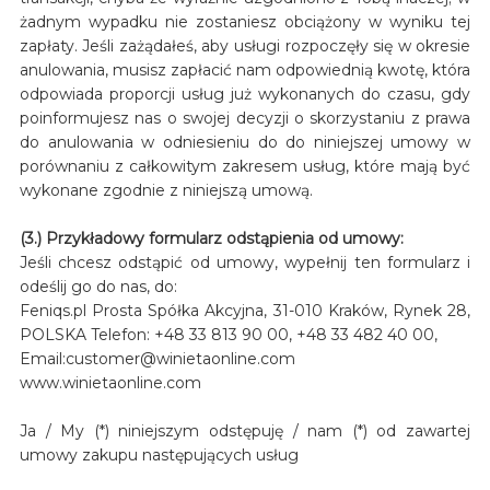
żadnym wypadku nie zostaniesz obciążony w wyniku tej
zapłaty. Jeśli zażądałeś, aby usługi rozpoczęły się w okresie
anulowania, musisz zapłacić nam odpowiednią kwotę, która
odpowiada proporcji usług już wykonanych do czasu, gdy
poinformujesz nas o swojej decyzji o skorzystaniu z prawa
do anulowania w odniesieniu do do niniejszej umowy w
porównaniu z całkowitym zakresem usług, które mają być
wykonane zgodnie z niniejszą umową.
(3.) Przykładowy formularz odstąpienia od umowy:
Jeśli chcesz odstąpić od umowy, wypełnij ten formularz i
odeślij go do nas, do:
Feniqs.pl Prosta Spółka Akcyjna, 31-010 Kraków, Rynek 28,
POLSKA Telefon: +48 33 813 90 00, +48 33 482 40 00,
Email:customer@winietaonline.com
www.winietaonline.com
Ja / My (*) niniejszym odstępuję / nam (*) od zawartej
umowy zakupu następujących usług