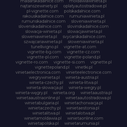
madarskadalnice.com
moldawiawinieta.pl
najtanszewiniety.pl
oplatyautostradowe.pl
pl-vignette.com
polskadalnice.com
rakouskadalnice.com
rumuniawinieta.pl
rumunskadalnice.com
sloveniawinieta.pl
slovenskadalnice.com
slovinskadalnice.com
slowacja-winieta.pl
slowacjawinieta.pl
sloweniawinieta.pl
svycarskadalnice.com
szwajcariawinieta.pl
słoweniawinieta.pl
tunellivigno.pl
vignette-at.com
vignette-bg.com
vignette-cz.com
vignette-pl.com
vignette-poland.pl
vignette-ro.com
vignette-si.com
vignette.pl
vignettepoland.pl
vinetki.pl
vinietaelectronica.com
vinieteelectronice.com
wegrywinieta.pl
winieta-austria.pl
winieta-czechy.pl
winieta-litwa.pl
winieta-słowacja.pl
winieta-wegry.pl
winieta-węgry.pl
winieta.org
winietaaustria.pl
winietaaustriaonline.pl
winietaautostradowa.pl
winietabulgaria.pl
winietachorwacja.pl
winietaczechy.pl
winietaestonia.pl
winietalitwa.pl
winietalotwa.pl
winietamoldawia.pl
winietaonline.com
winietapolska.pl
winietarumunia.pl