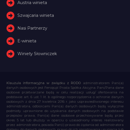
Austria winieta
Szwajcaria winieta
Nasi Partnerzy
E-winieta
Winiety Słowniczek
Klauzula informacyjna w związku z RODO
administratorem Pani(a)
danych osobowych jest Feniqs.pl Prosta Spółka Akcyjna. Pani/Pana dane
osobowe przetwarzane będą w celu realizacji usług/ ofertowania na
podstawie art. 6 ust. 1 lit. b ogólnego rozporządzenia o ochronie danych
osobowych z dnia 27 kwietnia 2016 r. jako usprawiedliwionego interesu
administratora, odbiorcami Pani(a) danych osobowych będą wyłącznie
podmioty uprawnione do uzyskania danych osobowych na podstawie
przepisów prawa, Pani(a) dane osobowe przechowywane będą przez
okres 5 lat lub dłuższy w oparciu o uzasadniony interes realizowany
przez administratora, posiada Pan(i) prawo do żądania od administratora
dostępu do danych osobowych, prawo do ich sprostowania usunięcia lub