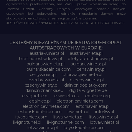
ograniczenia przetwarzania, ma Pan(i) prawo wniesienia skargi do
Prezesa Urzędu Ochrony Danych Osobowych, podanie danych
osobowych jest dobrowolne, jednakże niepodanie danych może
skutkować niemożliwością realizacji usług /ofertowania.
JESTEŚMY NIEZALEŻNYM REJESTRATOREM OPŁAT AUTOSTRADOWYCH
JESTEŚMY NIEZALEŻNYM REJESTRATOREM OPŁAT
AUTOSTRADOWYCH W EUROPIE:
austria-winieta.pl
austriawinieta.pl
bilet-autostradowy.pl
bilety-autostradowe.pl
bulgariawienieta.pl
bulgariawinieta.pl
bulharskadalnice.com
cenawiniety.pl
cenywiniet.pl
chorwacjawinieta.pl
czechy-winieta.pl
czechywinieta.pl
czechywiniety.pl
dalnicnipoplatky.com
dalnicniznamka.eu
digital-vignette.de
e-vignette.pl
e-winieta.eu
edalnice.org
edalnice.pl
electronicavinieta.com
electroniceviniete.com
estoniawinieta.pl
estonskadalnice.com
ewinieta.pl
info365.pl
litvadalnice.com
litwa-winieta.pl
litwawinieta.pl
livignotunel.pl
livignotunnel.com
lotvawinieta.pl
lotwawinieta.pl
lotysskadalnice.com