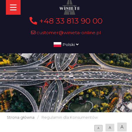
+48 33 813 90 00
customer@winieta-online.pl
Polski
Strona główna
/
Regulamin dla Konsumentów
A
A
A