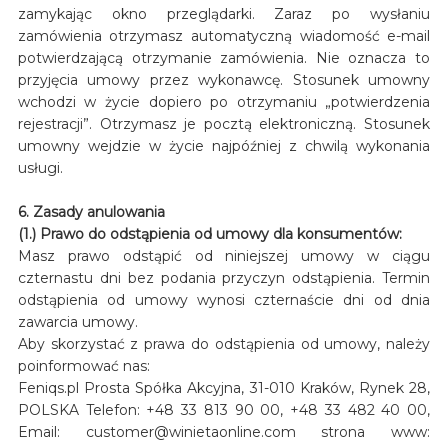
zamykając okno przeglądarki. Zaraz po wysłaniu
zamówienia otrzymasz automatyczną wiadomość e-mail
potwierdzającą otrzymanie zamówienia. Nie oznacza to
przyjęcia umowy przez wykonawcę. Stosunek umowny
wchodzi w życie dopiero po otrzymaniu „potwierdzenia
rejestracji”. Otrzymasz je pocztą elektroniczną. Stosunek
umowny wejdzie w życie najpóźniej z chwilą wykonania
usługi.
6. Zasady anulowania
(1.) Prawo do odstąpienia od umowy dla konsumentów:
Masz prawo odstąpić od niniejszej umowy w ciągu
czternastu dni bez podania przyczyn odstąpienia. Termin
odstąpienia od umowy wynosi czternaście dni od dnia
zawarcia umowy.
Aby skorzystać z prawa do odstąpienia od umowy, należy
poinformować nas:
Feniqs.pl Prosta Spółka Akcyjna, 31-010 Kraków, Rynek 28,
POLSKA Telefon: +48 33 813 90 00, +48 33 482 40 00,
Email: customer@winietaonline.com strona www: