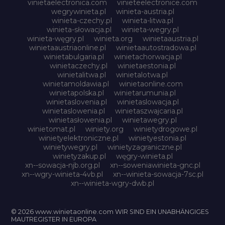
vinietaelectronica.com
vinieteelectronice.com
wegrywinieta.pl
winieta-austria.pl
winieta-czechy.pl
winieta-litwa.pl
winieta-słowacja.pl
winieta-wegry.pl
winieta-węgry.pl
winieta.org
winietaaustria.pl
winietaaustriaonline.pl
winietaautostradowa.pl
winietabulgaria.pl
winietachorwacja.pl
winietaczechy.pl
winietaestonia.pl
winietalitwa.pl
winietalotwa.pl
winietamoldawia.pl
winietaonline.com
winietapolska.pl
winietarumunia.pl
winietaslovenia.pl
winietaslowacja.pl
winietaslowenia.pl
winietaszwajcaria.pl
winietasłowenia.pl
winietawegry.pl
winietomat.pl
winiety.org
winietydrogowe.pl
winietyelektroniczne.pl
winietyestonia.pl
winietywegry.pl
winietyzagraniczne.pl
winietyzakup.pl
węgry-winieta.pl
xn--sowacja-njb.org.pl
xn--soweniawinieta-gnc.pl
xn--wgry-winieta-4vb.pl
xn--winieta-sowacja-7sc.pl
xn--winieta-wgry-dwb.pl
© 2026 www.winietaonline.com WIR SIND EIN UNABHÄNGIGES
MAUTREGISTER IN EUROPA