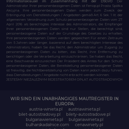
Informationsklausel im Zusammenhang mit der DSGVO
Der
Administrator Ihrer personenbezogenen Daten ist Feniqs.pl Prosta Spółka
Akcyjna. Ihre personenbezogenen Daten werden zum Zweck der
Erbringung von Dienstleistungen / Angeboten gemäß Art. 6 Sek. 1 lit. der
allgemeinen Verordnung zum Schutz personenbezogener Daten vom 27.
April 2016 als berechtigtes Interesse des Administrators, die Empfänger
Ihrer personenbezogenen Daten sind nur Stellen, die berechtigt sind,
personenbezogene Daten auf der Grundlage des Gesetzes zu erhalten,
Ihre personenbezogenen Daten werden gespeichert Für einen Zeitraum
von 5 Jahren oder länger, basierend auf dem berechtigten Interesse des
Administrators, haben Sie das Recht, den Administrator um Zugang zu
personenbezogenen Daten zu bitten, das Recht, ihre Entfernung zu
berichtigen oder die Verarbeitung einzuschränken, Sie haben das Recht,
eine Beschwerde einzureichen Der Präsident des Amtes für den Schutz
personenbezogener Daten, die Bereitstellung personenbezogener Daten
ist freiwillig, die Nichtbereitstellung von Daten kann jedoch dazu führen,
dass Dienstleistungen / Angebote nicht erbracht werden können.
JESTEŚMY NIEZALEŻNYM REJESTRATOREM OPŁAT AUTOSTRADOWYCH
WIR SIND EIN UNABHÄNGIGES MAUTREGISTER IN
EUROPA:
austria-winieta.pl
austriawinieta.pl
bilet-autostradowy.pl
bilety-autostradowe.pl
bulgariawienieta.pl
bulgariawinieta.pl
bulharskadalnice.com
cenawiniety.pl