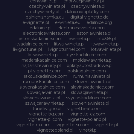
cenywiniet.pl
chorwacjawinieta.pl
czechy-winieta.pl
czechywinieta.pl
czechywiniety.pl
dalnicnipoplatky.com
dalnicniznamka.eu
digital-vignette.de
e-vignette.pl
e-winieta.eu
edalnice.org
edalnice.pl
electronicavinieta.com
electroniceviniete.com
estoniawinieta.pl
estonskadalnice.com
ewinieta.pl
info365.pl
litvadalnice.com
litwa-winieta.pl
litwawinieta.pl
livignotunel.pl
livignotunnel.com
lotvawinieta.pl
lotwawinieta.pl
lotysskadalnice.com
madarskadalnice.com
moldawiawinieta.pl
najtanszewiniety.pl
oplatyautostradowe.pl
pl-vignette.com
polskadalnice.com
rakouskadalnice.com
rumuniawinieta.pl
rumunskadalnice.com
sloveniawinieta.pl
slovenskadalnice.com
slovinskadalnice.com
slowacja-winieta.pl
slowacjawinieta.pl
sloweniawinieta.pl
svycarskadalnice.com
szwajcariawinieta.pl
słoweniawinieta.pl
tunellivigno.pl
vignette-at.com
vignette-bg.com
vignette-cz.com
vignette-pl.com
vignette-poland.pl
vignette-ro.com
vignette-si.com
vignette.pl
vignettepoland.pl
vinetki.pl