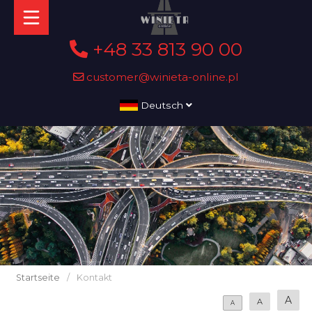
+48 33 813 90 00
customer@winieta-online.pl
Deutsch
Startseite
/
Kontakt
A
A
A