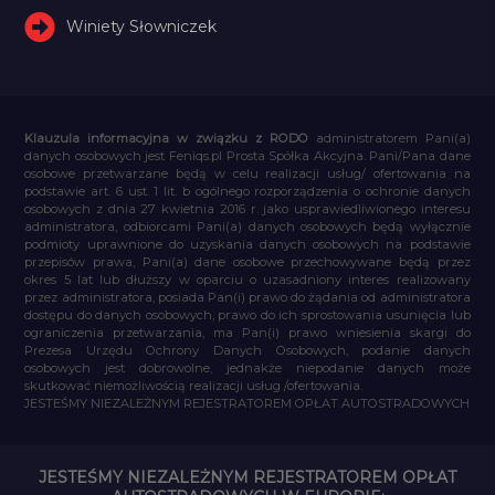
Winiety Słowniczek
Klauzula informacyjna w związku z RODO
administratorem Pani(a)
danych osobowych jest Feniqs.pl Prosta Spółka Akcyjna. Pani/Pana dane
osobowe przetwarzane będą w celu realizacji usług/ ofertowania na
podstawie art. 6 ust. 1 lit. b ogólnego rozporządzenia o ochronie danych
osobowych z dnia 27 kwietnia 2016 r. jako usprawiedliwionego interesu
administratora, odbiorcami Pani(a) danych osobowych będą wyłącznie
podmioty uprawnione do uzyskania danych osobowych na podstawie
przepisów prawa, Pani(a) dane osobowe przechowywane będą przez
okres 5 lat lub dłuższy w oparciu o uzasadniony interes realizowany
przez administratora, posiada Pan(i) prawo do żądania od administratora
dostępu do danych osobowych, prawo do ich sprostowania usunięcia lub
ograniczenia przetwarzania, ma Pan(i) prawo wniesienia skargi do
Prezesa Urzędu Ochrony Danych Osobowych, podanie danych
osobowych jest dobrowolne, jednakże niepodanie danych może
skutkować niemożliwością realizacji usług /ofertowania.
JESTEŚMY NIEZALEŻNYM REJESTRATOREM OPŁAT AUTOSTRADOWYCH
JESTEŚMY NIEZALEŻNYM REJESTRATOREM OPŁAT