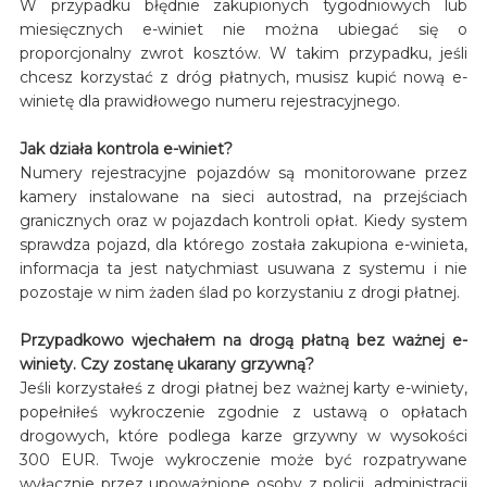
W przypadku błędnie zakupionych tygodniowych lub
miesięcznych e-winiet nie można ubiegać się o
proporcjonalny zwrot kosztów. W takim przypadku, jeśli
chcesz korzystać z dróg płatnych, musisz kupić nową e-
winietę dla prawidłowego numeru rejestracyjnego.
Jak działa kontrola e-winiet?
Numery rejestracyjne pojazdów są monitorowane przez
kamery instalowane na sieci autostrad, na przejściach
granicznych oraz w pojazdach kontroli opłat. Kiedy system
sprawdza pojazd, dla którego została zakupiona e-winieta,
informacja ta jest natychmiast usuwana z systemu i nie
pozostaje w nim żaden ślad po korzystaniu z drogi płatnej.
Przypadkowo wjechałem na drogą płatną bez ważnej e-
winiety. Czy zostanę ukarany grzywną?
Jeśli korzystałeś z drogi płatnej bez ważnej karty e-winiety,
popełniłeś wykroczenie zgodnie z ustawą o opłatach
drogowych, które podlega karze grzywny w wysokości
300 EUR. Twoje wykroczenie może być rozpatrywane
wyłącznie przez upoważnione osoby z policji, administracji