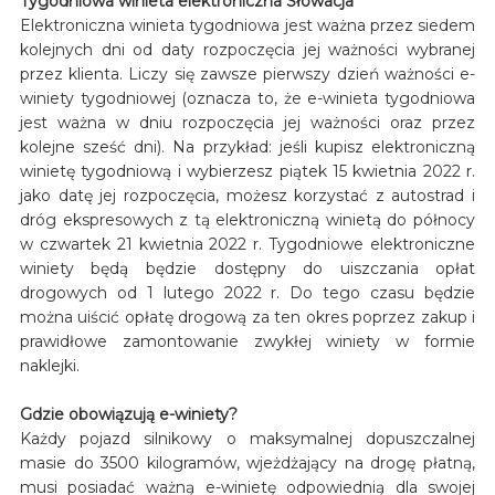
Tygodniowa winieta elektroniczna Słowacja
Elektroniczna winieta tygodniowa jest ważna przez siedem
kolejnych dni od daty rozpoczęcia jej ważności wybranej
przez klienta. Liczy się zawsze pierwszy dzień ważności e-
winiety tygodniowej (oznacza to, że e-winieta tygodniowa
jest ważna w dniu rozpoczęcia jej ważności oraz przez
kolejne sześć dni). Na przykład: jeśli kupisz elektroniczną
winietę tygodniową i wybierzesz piątek 15 kwietnia 2022 r.
jako datę jej rozpoczęcia, możesz korzystać z autostrad i
dróg ekspresowych z tą elektroniczną winietą do północy
w czwartek 21 kwietnia 2022 r. Tygodniowe elektroniczne
winiety będą będzie dostępny do uiszczania opłat
drogowych od 1 lutego 2022 r. Do tego czasu będzie
można uiścić opłatę drogową za ten okres poprzez zakup i
prawidłowe zamontowanie zwykłej winiety w formie
naklejki.
Gdzie obowiązują e-winiety?
Każdy pojazd silnikowy o maksymalnej dopuszczalnej
masie do 3500 kilogramów, wjeżdżający na drogę płatną,
musi posiadać ważną e-winietę odpowiednią dla swojej