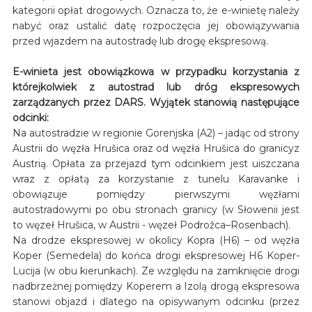
kategorii opłat drogowych. Oznacza to, że e-winietę należy
nabyć oraz ustalić datę rozpoczęcia jej obowiązywania
przed wjazdem na autostradę lub drogę ekspresową.
E-winieta jest obowiązkowa w przypadku korzystania z
którejkolwiek z autostrad lub dróg ekspresowych
zarządzanych przez DARS. Wyjątek stanowią następujące
odcinki:
Na autostradzie w regionie Gorenjska (A2) – jadąc od strony
Austrii do węzła Hrušica oraz od węzła Hrušica do granicyz
Austrią. Opłata za przejazd tym odcinkiem jest uiszczana
wraz z opłatą za korzystanie z tunelu Karavanke i
obowiązuje pomiędzy pierwszymi węzłami
autostradowymi po obu stronach granicy (w Słowenii jest
to węzeł Hrušica, w Austrii - węzeł Podrožca–Rosenbach).
Na drodze ekspresowej w okolicy Kopra (H6) – od węzła
Koper (Semedela) do końca drogi ekspresowej H6 Koper-
Lucija (w obu kierunkach). Ze względu na zamknięcie drogi
nadbrzeżnej pomiędzy Koperem a Izolą drogą ekspresowa
stanowi objazd i dlatego na opisywanym odcinku (przez