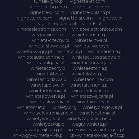
tunellivigno.pl
vignette-at.com
vignette-bg.com
vignette-cz.com
vignette-pl.com
vignette-poland.pl
vignette-ro.com
vignette-si.com
vignette.pl
vignettepoland.pl
vinetki.pl
vinietaelectronica.com
vinieteelectronice.com
wegrywinieta.pl
winieta-austria.pl
winieta-czechy.pl
winieta-litwa.pl
winieta-słowacja.pl
winieta-wegry.pl
winieta-węgry.pl
winieta.org
winietaaustria.pl
winietaaustriaonline.pl
winietaautostradowa.pl
winietabulgaria.pl
winietachorwacja.pl
winietaczechy.pl
winietaestonia.pl
winietalitwa.pl
winietalotwa.pl
winietamoldawia.pl
winietaonline.com
winietapolska.pl
winietarumunia.pl
winietaslovenia.pl
winietaslowacja.pl
winietaslowenia.pl
winietaszwajcaria.pl
winietasłowenia.pl
winietawegry.pl
winietomat.pl
winiety.org
winietydrogowe.pl
winietyelektroniczne.pl
winietyestonia.pl
winietywegry.pl
winietyzagraniczne.pl
winietyzakup.pl
węgry-winieta.pl
xn--sowacja-njb.org.pl
xn--soweniawinieta-gnc.pl
xn--wgry-winieta-4vb.pl
xn--winieta-sowacja-7sc.pl