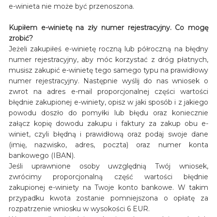
e-winieta nie może być przenoszona.
Kupiłem e-winietę na zły numer rejestracyjny. Co mogę
zrobić?
Jeżeli zakupiłeś e-winietę roczną lub półroczną na błędny
numer rejestracyjny, aby móc korzystać z dróg płatnych,
musisz zakupić e-winietę tego samego typu na prawidłowy
numer rejestracyjny. Następnie wyślij do nas wniosek o
zwrot na adres e-mail proporcjonalnej części wartości
błędnie zakupionej e-winiety, opisz w jaki sposób i z jakiego
powodu doszło do pomyłki lub błędu oraz koniecznie
załącz kopię dowodu zakupu i faktury za zakup obu e-
winiet, czyli błędną i prawidłową oraz podaj swoje dane
(imię, nazwisko, adres, poczta) oraz numer konta
bankowego (IBAN).
Jeśli uprawnione osoby uwzględnią Twój wniosek,
zwrócimy proporcjonalną część wartości błędnie
zakupionej e-winiety na Twoje konto bankowe. W takim
przypadku kwota zostanie pomniejszona o opłatę za
rozpatrzenie wniosku w wysokości 6 EUR.