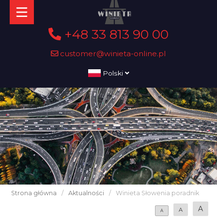
+48 33 813 90 00
customer@winieta-online.pl
Polski
Strona główna
/
Aktualności
/
Winieta Słowenia poradnik
A
A
A