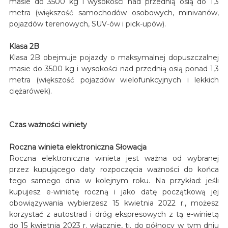
masie do 3500 kg i wysokości nad przednią osią do 1,3
metra (większość samochodów osobowych, minivanów,
pojazdów terenowych, SUV-ów i pick-upów).
Klasa 2B
Klasa 2B obejmuje pojazdy o maksymalnej dopuszczalnej
masie do 3500 kg i wysokości nad przednią osią ponad 1,3
metra (większość pojazdów wielofunkcyjnych i lekkich
ciężarówek).
Czas ważności winiety
Roczna winieta elektroniczna Słowacja
Roczna elektroniczna winieta jest ważna od wybranej
przez kupującego daty rozpoczęcia ważności do końca
tego samego dnia w kolejnym roku. Na przykład: jeśli
kupujesz e-winietę roczną i jako datę początkową jej
obowiązywania wybierzesz 15 kwietnia 2022 r., możesz
korzystać z autostrad i dróg ekspresowych z tą e-winietą
do 15 kwietnia 2023 r. włącznie, tj. do północy w tym dniu