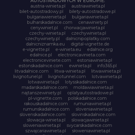
AUTOSTRADOWYCH W EUROPIE:
austria-winieta.pl
austriawinieta.pl
bilet-autostradowy.pl
bilety-autostradowe.pl
bulgariawienieta.pl
bulgariawinieta.pl
bulharskadalnice.com
cenawiniety.pl
cenywiniet.pl
chorwacjawinieta.pl
czechy-winieta.pl
czechywinieta.pl
czechywiniety.pl
dalnicnipoplatky.com
dalnicniznamka.eu
digital-vignette.de
e-vignette.pl
e-winieta.eu
edalnice.org
edalnice.pl
electronicavinieta.com
electroniceviniete.com
estoniawinieta.pl
estonskadalnice.com
ewinieta.pl
info365.pl
litvadalnice.com
litwa-winieta.pl
litwawinieta.pl
livignotunel.pl
livignotunnel.com
lotvawinieta.pl
lotwawinieta.pl
lotysskadalnice.com
madarskadalnice.com
moldawiawinieta.pl
najtanszewiniety.pl
oplatyautostradowe.pl
pl-vignette.com
polskadalnice.com
rakouskadalnice.com
rumuniawinieta.pl
rumunskadalnice.com
sloveniawinieta.pl
slovenskadalnice.com
slovinskadalnice.com
slowacja-winieta.pl
slowacjawinieta.pl
sloweniawinieta.pl
svycarskadalnice.com
szwajcariawinieta.pl
słoweniawinieta.pl